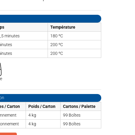
ps
Température
2,5 minutes
180 ºC
inutes
200 ºC
inutes
200 ºC
se
ion
s / Carton
Poids / Carton
Cartons / Palette
onnement
4 kg
99 Boîtes
ionnement
4 kg
99 Boîtes