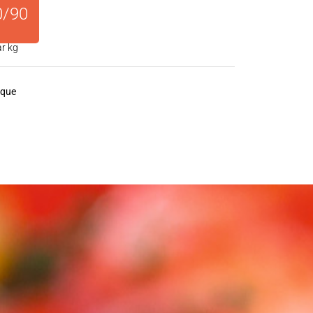
0/90
ar kg
ique