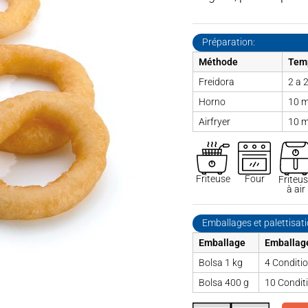
Préparation:
Méthode
Tem
Freidora
2 a 
Horno
10 m
Airfryer
10 m
Friteuse
Four
Friteu
à air
Emballages et palettisat
Emballage
Emballage
Bolsa 1 kg
4 Conditi
Bolsa 400 g
10 Condit