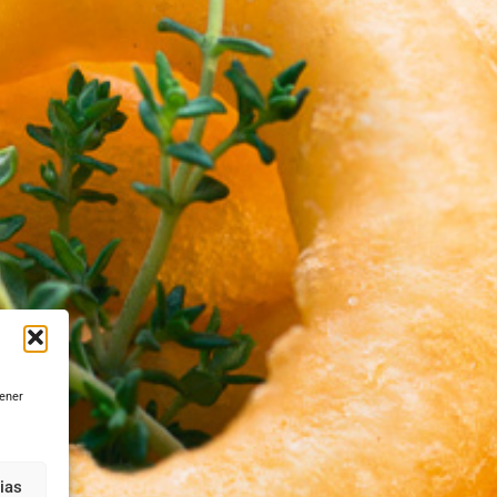
tener
ias