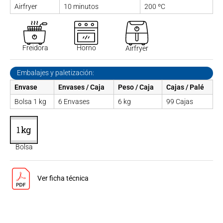
Airfryer
10 minutos
200 ºC
Freidora
Horno
Airfryer
Embalajes y paletización:
Envase
Envases / Caja
Peso / Caja
Cajas / Palé
Bolsa 1 kg
6 Envases
6 kg
99 Cajas
Bolsa
Ver ficha técnica