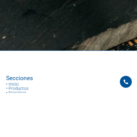
Secciones
• Inicio
• Productos
• Nosotros
• Calidad
Información
• Aviso legal
• Política de privacidad
• Política de cookies